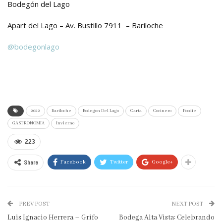
Bodegón del Lago
Apart del Lago – Av. Bustillo 7911 – Bariloche
@bodegonlago
2022
Bariloche
Bodegon Del Lago
Carta
Cocinero
Foodie
GASTRONOMÍA
Invierno
223
Share
Facebook
Twitter
Google+
PREV POST
NEXT POST
Luis Ignacio Herrera – Grifo
Bodega Alta Vista: Celebrando