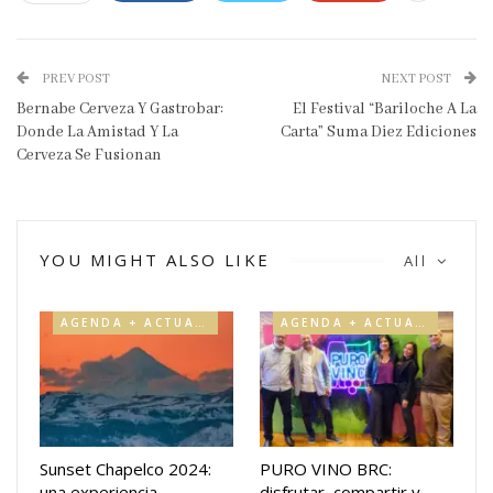
PREV POST
NEXT POST
Bernabe Cerveza Y Gastrobar:
El Festival “Bariloche A La
Donde La Amistad Y La
Carta” Suma Diez Ediciones
Cerveza Se Fusionan
YOU MIGHT ALSO LIKE
All
AGENDA + ACTUALIDAD
AGENDA + ACTUALIDAD
Sunset Chapelco 2024:
PURO VINO BRC:
una experiencia
disfrutar, compartir y