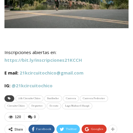
Inscripciones abiertas en:
https://bit.ly/inscripciones21KCCH
E mail:
21kcircuitochico@gmail.com
IG:
@21kcircuitochico
21k Circuito Chico
Bariloche
Carrera
Carrera Pedestre
Circuito Chico
Deportes
Evento
Lago Nahuel Huapi
120
0
Share
Facebook
Twitter
Google+