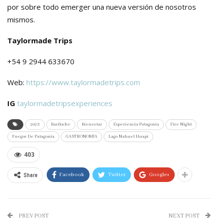
por sobre todo emerger una nueva versión de nosotros
mismos.
Taylormade Trips
+54 9 2944 633670
Web:
https://www.taylormadetrips.com
IG
taylormadetripsexperiences
2023
Bariloche
Bienestar
Experiencia Patagonia
Fire Night
Fuegos De Patagonia
GASTRONOMÍA
Lago Nahuel Huapi
403
Share
Facebook
Twitter
Google+
PREV POST
NEXT POST