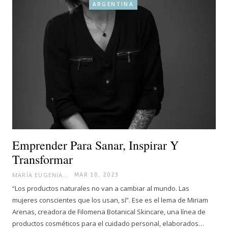
ARGENTINA
Emprender Para Sanar, Inspirar Y
Transformar
MARÍA EUGENIA
MAR 10, 2023
“Los productos naturales no van a cambiar al mundo. Las
mujeres conscientes que los usan, sí”. Ese es el lema de Miriam
Arenas, creadora de Filomena Botanical Skincare, una línea de
productos cosméticos para el cuidado personal, elaborados…