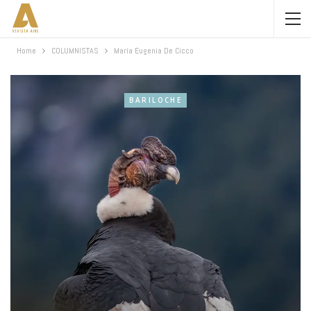
Home
COLUMNISTAS
María Eugenia De Cicco
BARILOCHE